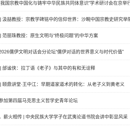
进我国宗教中国化与铸牢中华民族共同体意识”学术研讨会在京举
 | 汲喆教授：宗教学碑铭中的信仰世界：沙畹中国宗教史研究举
 | 范丽珠教授：原生文明与“终极问题”的中华方案
2026儒伊文明对话会分论坛“儒伊对话的世界意义与时代价值”
 | 邰谧侠：拉丁语《老子》与其中的有和无诠释
 | 颐鼎讲堂·王中江：早期道家道术的转化：从老子义到黄老义
参加第四届马克思主义哲学史青年论坛
，薪火相传 | 中央民族大学学子在武夷论道书院会讲中彰显风采