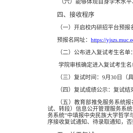
（
六
）能够体现自身学术水平
四、
接收程序
（一）开启校内研招平台预报
预报名网址：
https://yjszs.muc.
（二）
公布进入复试考生名单
学院审核确定进入复试考生名
（三）复试时间
：
9
月
30
日（
（四）复试成绩公示
：
复试结
（
五
）教育部推免服务系统报
试、转段）信息公开管理服务系统
务系统”中填报中央民族大学
哲学
序接收复试通知、待录取通知，否