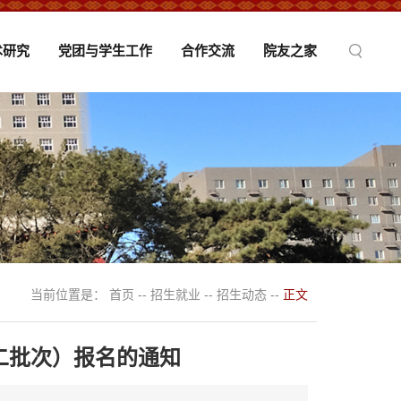
术研究
党团与学生工作
合作交流
院友之家
当前位置是：
首页
--
招生就业
--
招生动态
--
正文
二批次）报名的通知