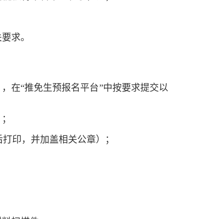
关要求。
c.edu.cn/），在“推免生预报名平台”中按要求提交以
）；
后打印，并加盖相关公章）；