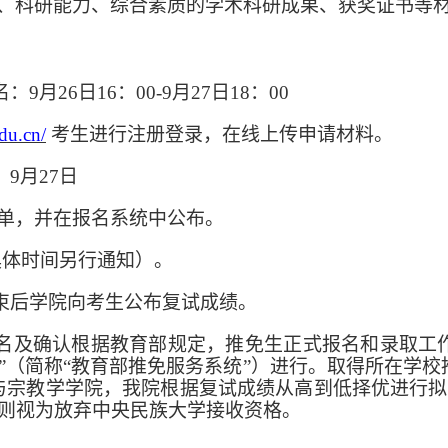
、科研能力、综合素质的学术科研成果、获奖证书等
名：
9
月
26
日
16：00
-
9月27
日
18：00
edu.cn/
考生进行注册登录，在线上传申请材料。
：
9
月
27
日
单，并在报名系统中公布。
具体时间另行通知）
。
束后学院向考生公布复试成绩
。
名及确认根据教育部规定，推免生正式报名和录取工
”（简称“教育部推免服务系统”）进行。取得所在学校
与宗教学学院
，我
院
根据复试成绩从高到低择优进行拟
则视为放弃中央民族大学接收资格。