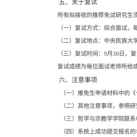
五
、关于复试
所有拟接收的推荐免试
研究
生
（一）复试方式：综合面试，
（
二
）
复试地点：
中央民族大
（
三
）
复试时间：
9
月
30
日
，
复
复试成绩为每位面试老师所给
六
、注意事项
（一）推免生申请材料中的《
（
二
）其他注意事项，参照研
（
三
）
哲学与宗教学学院联系
（
四
）
系统上成功提交报名的